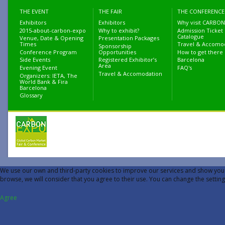
THE EVENT
THE FAIR
THE CONFERENCE
Exhibitors
Exhibitors
Why visit CARBON
2015-about-carbon-expo
Why to exhibit?
Admission Ticket
Catalogue
Venue, Date & Opening
Presentation Packages
Times
Travel & Accomo
Sponsorship
Conference Program
Opportunities
How to get there
Side Events
Registered Exhibitor’s
Barcelona
Area
Evening Event
FAQ's
Travel & Accomodation
Organizers: IETA, The
World Bank & Fira
Barcelona
Glossary
We use our own and third-party cookies to improve our services and show you a
browse, we will consider that you agree to their use. You can change the setti
Agree