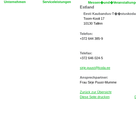
Unternehmen
Serviceleistungen
Messen�und�Veranstaltung
Estland
Eesti Kaubandus-T��stuskoda
Toom-Kooli 17
10130 Tallinn
Telefon:
+372 644 385-9
Telefax:
+372 646 024-5
sirje.puust@koda.ee
Ansprechpartner:
Frau Sirje Puust-Mumme
Zurück zur Übersicht
Diese Seite drucken