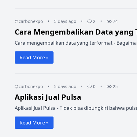
@carbonexpo
•
5 days ago
•
2
•
74
Cara Mengembalikan Data yang 
Cara mengembalikan data yang terformat - Bagaimana 
Read More »
@carbonexpo
•
5 days ago
•
0
•
25
Aplikasi Jual Pulsa
Aplikasi Jual Pulsa - Tidak bisa dipungkiri bahwa p
Read More »