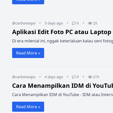
@carbonexpo
•
3 days ago
•
0
•
25
Aplikasi Edit Foto PC atau Laptop
Di era milenial ini, nggak keterlaluan kalau seni f
Read More »
@carbonexpo
•
4 days ago
•
0
•
215
Cara Menampilkan IDM di YouTu
Cara Menampilkan IDM di YouTube - IDM atau Intern
Read More »