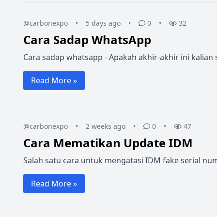
@carbonexpo
•
5 days ago
•
0
•
32
Cara Sadap WhatsApp
Cara sadap whatsapp - Apakah akhir-akhir ini kalia
Read More »
@carbonexpo
•
2 weeks ago
•
0
•
47
Cara Mematikan Update IDM
Salah satu cara untuk mengatasi IDM fake serial n
Read More »