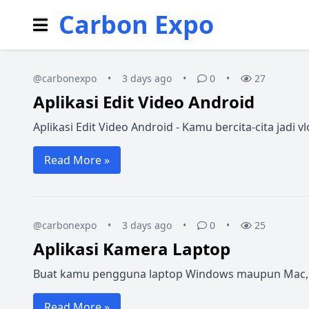
Carbon Expo
@carbonexpo
•
3 days ago
•
0
•
27
Aplikasi Edit Video Android
Aplikasi Edit Video Android - Kamu bercita-cita jadi
Read More »
@carbonexpo
•
3 days ago
•
0
•
25
Aplikasi Kamera Laptop
Buat kamu pengguna laptop Windows maupun Mac, me
Read More »