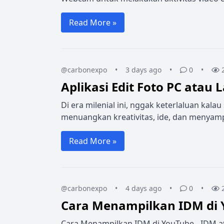
Read More »
@carbonexpo
•
3 days ago
•
0
•
Aplikasi Edit Foto PC atau 
Di era milenial ini, nggak keterlaluan kala
menuangkan kreativitas, ide, dan menyamp
Read More »
@carbonexpo
•
4 days ago
•
0
•
Cara Menampilkan IDM di
Cara Menampilkan IDM di YouTube - IDM a