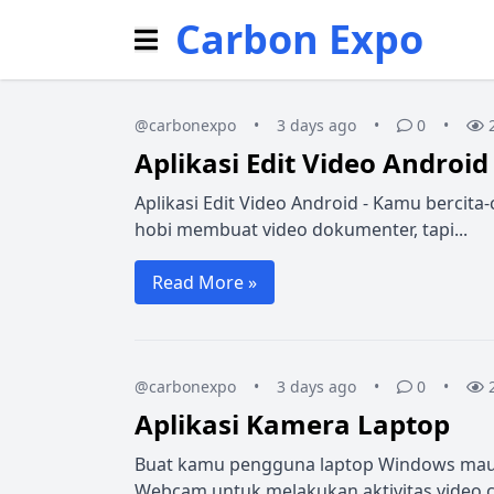
Carbon Expo
@carbonexpo
•
3 days ago
•
0
•
Aplikasi Edit Video Android
Aplikasi Edit Video Android - Kamu bercita
hobi membuat video dokumenter, tapi...
Read More »
@carbonexpo
•
3 days ago
•
0
•
Aplikasi Kamera Laptop
Buat kamu pengguna laptop Windows mau
Webcam untuk melakukan aktivitas video cal