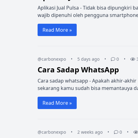
Aplikasi Jual Pulsa - Tidak bisa dipungkir
wajib dipenuhi oleh pengguna smartphone.
Read More »
@carbonexpo
•
5 days ago
•
0
•
Cara Sadap WhatsApp
Cara sadap whatsapp - Apakah akhir-akhir 
sekarang kamu sudah bisa memantauya dar
Read More »
@carbonexpo
•
2 weeks ago
•
0
•