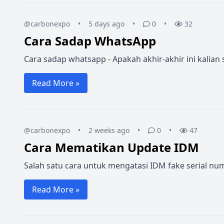
@carbonexpo
•
5 days ago
•
0
•
32
Cara Sadap WhatsApp
Cara sadap whatsapp - Apakah akhir-akhir ini kalia
Read More »
@carbonexpo
•
2 weeks ago
•
0
•
47
Cara Mematikan Update IDM
Salah satu cara untuk mengatasi IDM fake serial n
Read More »