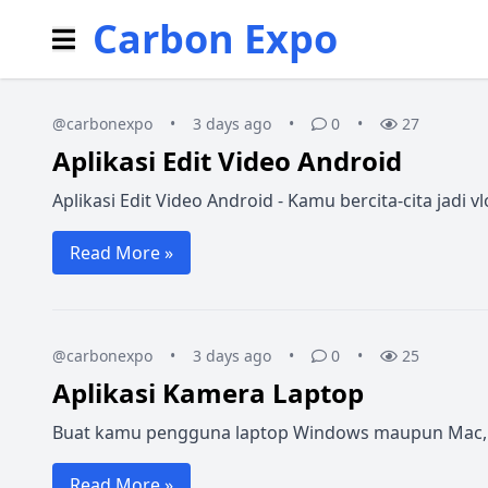
Carbon Expo
@carbonexpo
•
3 days ago
•
0
•
27
Aplikasi Edit Video Android
Aplikasi Edit Video Android - Kamu bercita-cita jadi
Read More »
@carbonexpo
•
3 days ago
•
0
•
25
Aplikasi Kamera Laptop
Buat kamu pengguna laptop Windows maupun Mac, me
Read More »