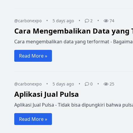
@carbonexpo
•
5 days ago
•
2
•
74
Cara Mengembalikan Data yang 
Cara mengembalikan data yang terformat - Bagaimana 
Read More »
@carbonexpo
•
5 days ago
•
0
•
25
Aplikasi Jual Pulsa
Aplikasi Jual Pulsa - Tidak bisa dipungkiri bahwa p
Read More »