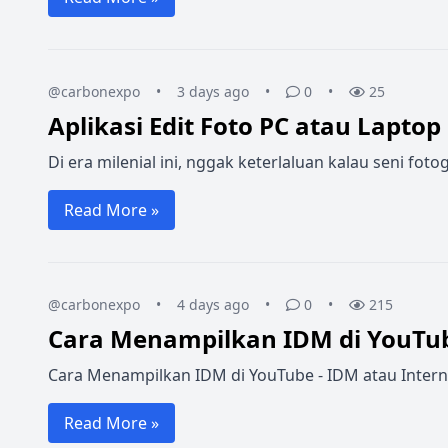
@carbonexpo
•
3 days ago
•
0
•
25
Aplikasi Edit Foto PC atau Laptop
Di era milenial ini, nggak keterlaluan kalau seni f
Read More »
@carbonexpo
•
4 days ago
•
0
•
215
Cara Menampilkan IDM di YouTu
Cara Menampilkan IDM di YouTube - IDM atau Intern
Read More »