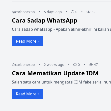
@carbonexpo
•
5 days ago
•
0
•
32
Cara Sadap WhatsApp
Cara sadap whatsapp - Apakah akhir-akhir ini kalia
Read More »
@carbonexpo
•
2 weeks ago
•
0
•
47
Cara Mematikan Update IDM
Salah satu cara untuk mengatasi IDM fake serial n
Read More »