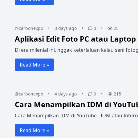
@carbonexpo
•
3 days ago
•
0
•
25
Aplikasi Edit Foto PC atau Laptop
Di era milenial ini, nggak keterlaluan kalau seni f
Read More »
@carbonexpo
•
4 days ago
•
0
•
215
Cara Menampilkan IDM di YouTu
Cara Menampilkan IDM di YouTube - IDM atau Intern
Read More »