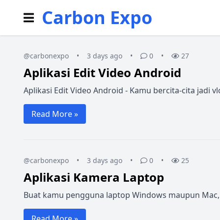
Carbon Expo
@carbonexpo
•
3 days ago
•
0
•
27
Aplikasi Edit Video Android
Aplikasi Edit Video Android - Kamu bercita-cita jadi
Read More »
@carbonexpo
•
3 days ago
•
0
•
25
Aplikasi Kamera Laptop
Buat kamu pengguna laptop Windows maupun Mac, me
Read More »