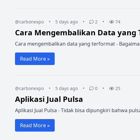
@carbonexpo
•
5 days ago
•
2
•
74
Cara Mengembalikan Data yang 
Cara mengembalikan data yang terformat - Bagaimana 
Read More »
@carbonexpo
•
5 days ago
•
0
•
25
Aplikasi Jual Pulsa
Aplikasi Jual Pulsa - Tidak bisa dipungkiri bahwa p
Read More »