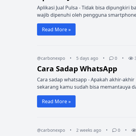
Aplikasi Jual Pulsa - Tidak bisa dipungkir
wajib dipenuhi oleh pengguna smartphone.
Read More »
@carbonexpo
•
5 days ago
•
0
•
Cara Sadap WhatsApp
Cara sadap whatsapp - Apakah akhir-akhir 
sekarang kamu sudah bisa memantauya dar
Read More »
@carbonexpo
•
2 weeks ago
•
0
•