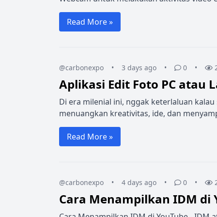
Read More »
@carbonexpo
•
3 days ago
•
0
•
Aplikasi Edit Foto PC atau 
Di era milenial ini, nggak keterlaluan kala
menuangkan kreativitas, ide, dan menyamp
Read More »
@carbonexpo
•
4 days ago
•
0
•
Cara Menampilkan IDM di
Cara Menampilkan IDM di YouTube - IDM a