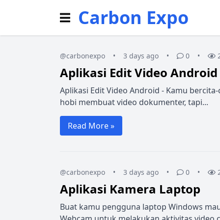
Carbon Expo
@carbonexpo
•
3 days ago
•
0
•
Aplikasi Edit Video Android
Aplikasi Edit Video Android - Kamu bercita
hobi membuat video dokumenter, tapi...
Read More »
@carbonexpo
•
3 days ago
•
0
•
Aplikasi Kamera Laptop
Buat kamu pengguna laptop Windows mau
Webcam untuk melakukan aktivitas video cal