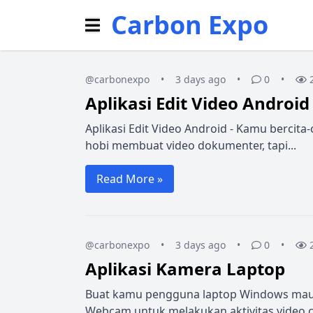
Carbon Expo
@carbonexpo
•
3 days ago
•
0
•
Aplikasi Edit Video Android
Aplikasi Edit Video Android - Kamu bercita
hobi membuat video dokumenter, tapi...
Read More »
@carbonexpo
•
3 days ago
•
0
•
Aplikasi Kamera Laptop
Buat kamu pengguna laptop Windows mau
Webcam untuk melakukan aktivitas video cal