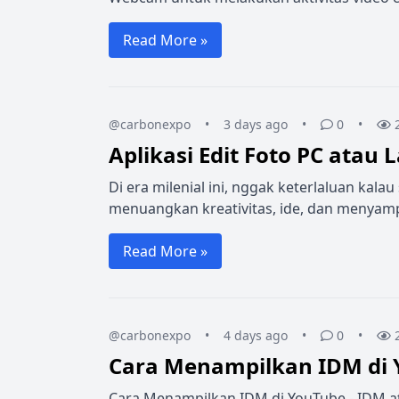
Read More »
@carbonexpo
•
3 days ago
•
0
•
Aplikasi Edit Foto PC atau 
Di era milenial ini, nggak keterlaluan kala
menuangkan kreativitas, ide, dan menyamp
Read More »
@carbonexpo
•
4 days ago
•
0
•
Cara Menampilkan IDM di
Cara Menampilkan IDM di YouTube - IDM a