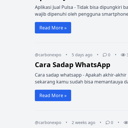
Aplikasi Jual Pulsa - Tidak bisa dipungkir
wajib dipenuhi oleh pengguna smartphone.
Read More »
@carbonexpo
•
5 days ago
•
0
•
Cara Sadap WhatsApp
Cara sadap whatsapp - Apakah akhir-akhir 
sekarang kamu sudah bisa memantauya dar
Read More »
@carbonexpo
•
2 weeks ago
•
0
•