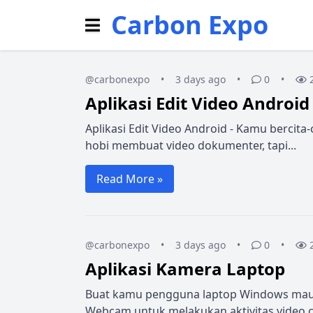
Carbon Expo
@carbonexpo
•
3 days ago
•
0
•
Aplikasi Edit Video Android
Aplikasi Edit Video Android - Kamu bercita
hobi membuat video dokumenter, tapi...
Read More »
@carbonexpo
•
3 days ago
•
0
•
Aplikasi Kamera Laptop
Buat kamu pengguna laptop Windows mau
Webcam untuk melakukan aktivitas video cal