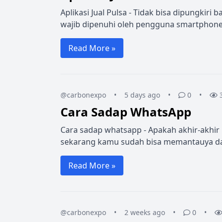
Aplikasi Jual Pulsa - Tidak bisa dipungkir
wajib dipenuhi oleh pengguna smartphone.
Read More »
@carbonexpo
•
5 days ago
•
0
•
Cara Sadap WhatsApp
Cara sadap whatsapp - Apakah akhir-akhir 
sekarang kamu sudah bisa memantauya dar
Read More »
@carbonexpo
•
2 weeks ago
•
0
•