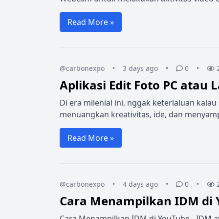
Read More »
@carbonexpo
•
3 days ago
•
0
•
Aplikasi Edit Foto PC atau 
Di era milenial ini, nggak keterlaluan kala
menuangkan kreativitas, ide, dan menyamp
Read More »
@carbonexpo
•
4 days ago
•
0
•
Cara Menampilkan IDM di
Cara Menampilkan IDM di YouTube - IDM a