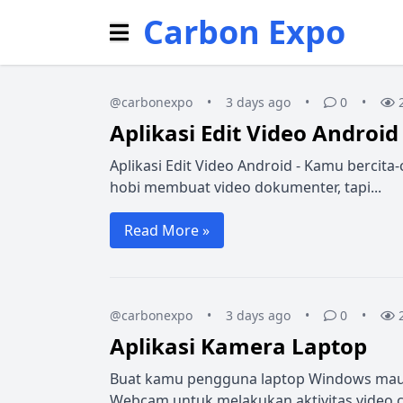
Carbon Expo
@carbonexpo
•
3 days ago
•
0
•
Aplikasi Edit Video Android
Aplikasi Edit Video Android - Kamu bercita
hobi membuat video dokumenter, tapi...
Read More »
@carbonexpo
•
3 days ago
•
0
•
Aplikasi Kamera Laptop
Buat kamu pengguna laptop Windows mau
Webcam untuk melakukan aktivitas video cal