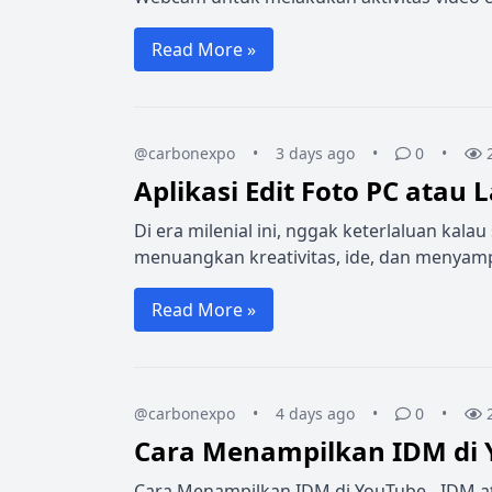
Read More »
@carbonexpo
•
3 days ago
•
0
•
Aplikasi Edit Foto PC atau 
Di era milenial ini, nggak keterlaluan kala
menuangkan kreativitas, ide, dan menyamp
Read More »
@carbonexpo
•
4 days ago
•
0
•
Cara Menampilkan IDM di
Cara Menampilkan IDM di YouTube - IDM a