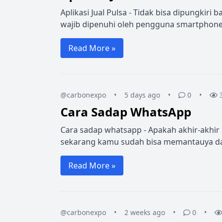
Aplikasi Jual Pulsa - Tidak bisa dipungkir
wajib dipenuhi oleh pengguna smartphone.
Read More »
@carbonexpo
•
5 days ago
•
0
•
Cara Sadap WhatsApp
Cara sadap whatsapp - Apakah akhir-akhir 
sekarang kamu sudah bisa memantauya dar
Read More »
@carbonexpo
•
2 weeks ago
•
0
•