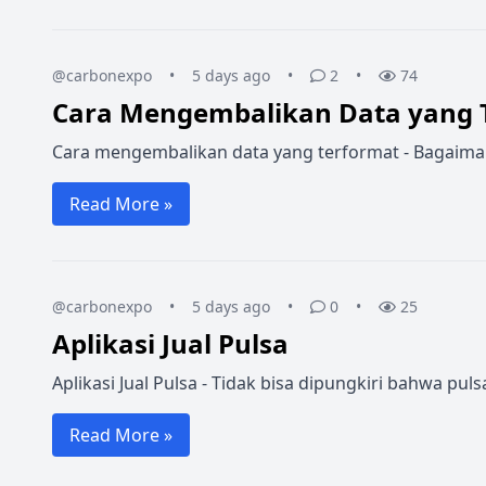
@carbonexpo
•
5 days ago
•
2
•
74
Cara Mengembalikan Data yang 
Cara mengembalikan data yang terformat - Bagaimana 
Read More »
@carbonexpo
•
5 days ago
•
0
•
25
Aplikasi Jual Pulsa
Aplikasi Jual Pulsa - Tidak bisa dipungkiri bahwa p
Read More »