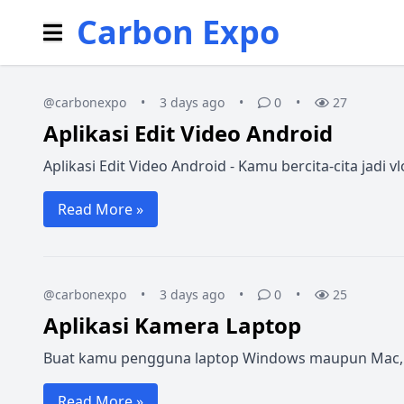
Carbon Expo
@carbonexpo
•
3 days ago
•
0
•
27
Aplikasi Edit Video Android
Aplikasi Edit Video Android - Kamu bercita-cita jadi
Read More »
@carbonexpo
•
3 days ago
•
0
•
25
Aplikasi Kamera Laptop
Buat kamu pengguna laptop Windows maupun Mac, me
Read More »