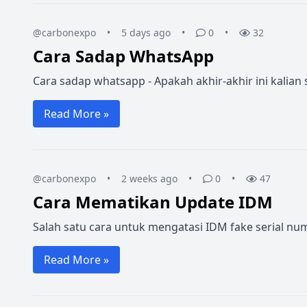
@carbonexpo
•
5 days ago
•
0
•
32
Cara Sadap WhatsApp
Cara sadap whatsapp - Apakah akhir-akhir ini kalia
Read More »
@carbonexpo
•
2 weeks ago
•
0
•
47
Cara Mematikan Update IDM
Salah satu cara untuk mengatasi IDM fake serial n
Read More »