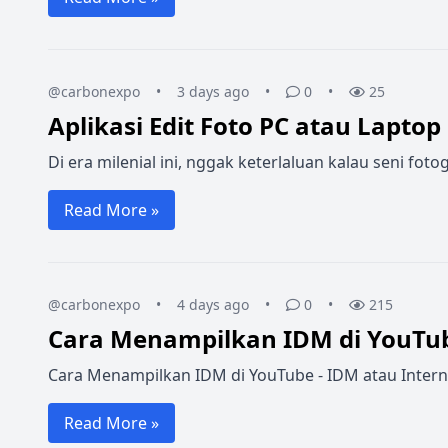
@carbonexpo
•
3 days ago
•
0
•
25
Aplikasi Edit Foto PC atau Laptop
Di era milenial ini, nggak keterlaluan kalau seni f
Read More »
@carbonexpo
•
4 days ago
•
0
•
215
Cara Menampilkan IDM di YouTu
Cara Menampilkan IDM di YouTube - IDM atau Intern
Read More »